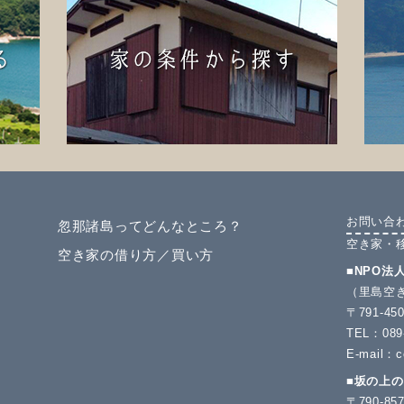
お問い合
忽那諸島ってどんなところ？
空き家・
空き家の借り方／買い方
■NPO法
（里島空
〒791-
TEL：089-
E-mail：c
■坂の上
〒790-