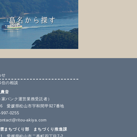
わせ
移住の相談
人農音
き家バンク運営業務受託者）
4506 愛媛県松山市宇和間甲927番地
997-0255
ontact@ritou-akiya.com
の雲まちづくり部 まちづくり推進課
8571 愛媛県松山市二番町四丁目7-2