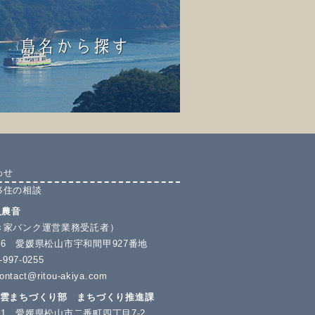
わせ
移住の相談
人農音
き家バンク運営業務受託者）
4506 愛媛県松山市宇和間甲927番地
997-0255
ontact@ritou-akiya.com
の雲まちづくり部 まちづくり推進課
8571 愛媛県松山市二番町四丁目7-2