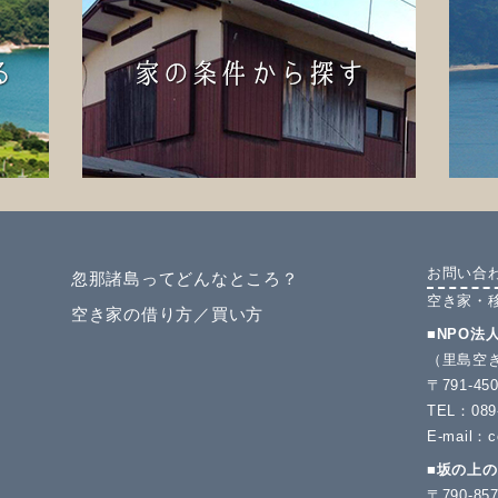
お問い合
忽那諸島ってどんなところ？
空き家・
空き家の借り方／買い方
■NPO法
（里島空
〒791-
TEL：089-
E-mail：c
■坂の上
〒790-